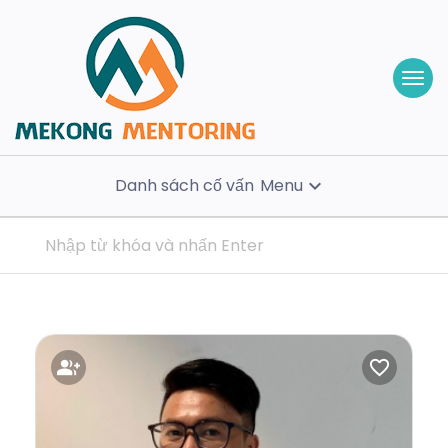
Danh sách cố vấn
Menu
expand_more
group_add
favorite_border