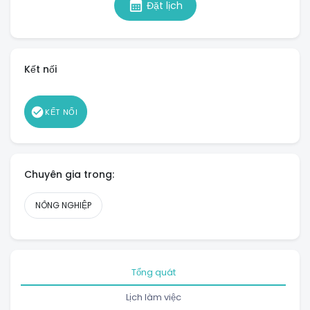
calendar_month
Đặt lịch
Kết nối
check_circle
KẾT NỐI
Chuyên gia trong:
NÔNG NGHIỆP
Tổng quát
Lịch làm việc