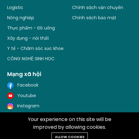
Logistic
Chính sách vận chuyển
Nông nghiệp
Chính sách bảo mật
Thực phẩm - Đồ uống
Xây dựng - nội thất
Y tế - Chăm sóc sức khỏe
CÔNG NGHỆ SINH HỌC
Mạng xã hội
Facebook
Youtube
Instagram
Your experience on this site will be
improved by allowing cookies.
Copyright 2022 © Trung tâm Thông tin Khoa học và
ALLOW COOKIES