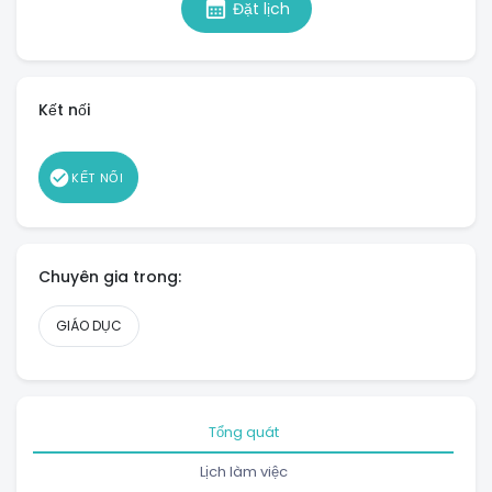
calendar_month
Đặt lịch
Kết nối
check_circle
KẾT NỐI
Chuyên gia trong:
GIÁO DỤC
Tổng quát
Lịch làm việc