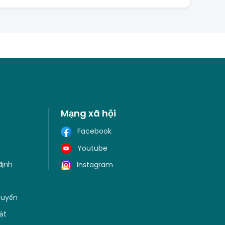
Mạng xã hội
Facebook
Youtube
định
Instagram
huyển
ật