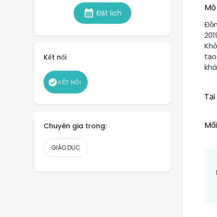
Mô 
calendar_month
Đặt lịch
Đồn
201
Khở
tạo
Kết nối
khá
check_circle
KẾT NỐI
Tại
Mối
Chuyên gia trong:
GIÁO DỤC