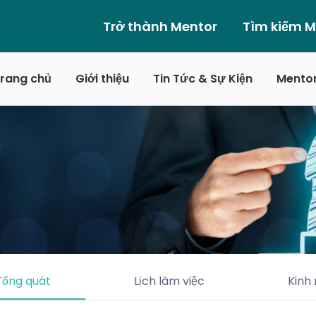
Trở thành Mentor
Tìm kiếm M
rang chủ
Giới thiệu
Tin Tức & Sự Kiện
Mento
Tổng quát
Lịch làm việc
Kinh