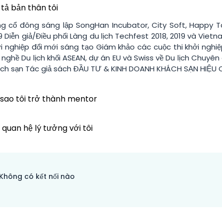
tả bản thân tôi
g cổ đông sáng lập SongHan Incubator, City Soft, Happy Talk
9 Diễn giả/Điều phối Làng du lịch Techfest 2018, 2019 và Vie
i nghiệp đổi mới sáng tạo Giám khảo các cuộc thi khởi nghiệ
 nghề Du lịch khối ASEAN, dự án EU và Swiss về Du lịch Chuyên
ch sạn Tác giả sách ĐẦU TƯ & KINH DOANH KHÁCH SẠN HIỆU
 sao tôi trở thành mentor
 quan hệ lý tưởng với tôi
Không có kết nối nào